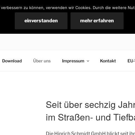
nd verbessern zu können, verwenden wir Cookies. Durch die weitere N
SCHMIDT GMBH
einverstanden
mehr erfahren
Download
Über uns
Impressum
Kontakt
EU-
Seit über sechzig Jah
im Straßen- und Tiefb
Die Hinrich Schmidt GmbH blickt seit i