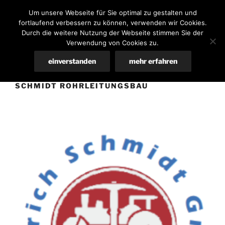
Zum
HINRICH SCHMIDT GMBH
Um unsere Webseite für Sie optimal zu gestalten und
Inhalt
fortlaufend verbessern zu können, verwenden wir Cookies.
Straßenbau & Kanalinspektion
springen
Durch die weitere Nutzung der Webseite stimmen Sie der
Verwendung von Cookies zu.
Menü
einverstanden
mehr erfahren
SCHMIDT ROHRLEITUNGSBAU